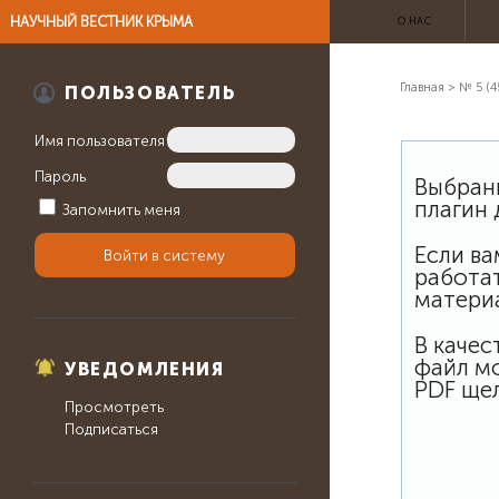
НАУЧНЫЙ ВЕСТНИК КРЫМА
О НАС
Главная
>
№ 5 (4
ПОЛЬЗОВАТЕЛЬ
Имя пользователя
Пароль
Выбранн
плагин 
Запомнить меня
Если ва
работат
матери
В качес
файл м
УВЕДОМЛЕНИЯ
PDF щел
Просмотреть
Подписаться