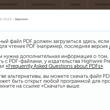
АРХИВЫ
ОБЪЯВЛЕН
РЕГИСТРАЦИЯ
ТЕКУЩИЙ ВЫПУСК
5) (2023)
>
Барынкин
ый файл PDF должен загрузиться здесь, если
для чтения PDF (например, последняя версия
м нужна дополнительная информация о том, к
ь с PDF-файлами, у издательства Highwire Pr
ал
«Frequently Asked Questions about PDFs»
.
тве альтернативы, вы можете скачать файл P
ожет быть открыт любой программой для про
кните на ссылке «Скачать» выше.