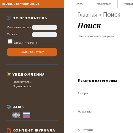
НАУЧНЫЙ ВЕСТНИК КРЫМА
О НАС
РЕГИСТРАЦИЯ
ТЕКУЩИ
Главная
>
Поиск
ПОЛЬЗОВАТЕЛЬ
Поиск
Имя пользователя
Пароль
Поиск по всем категориям
Запомнить меня
УВЕДОМЛЕНИЯ
Искать в категориях
Просмотреть
Подписаться
Авторы
ЯЗЫК
Название
Аннотация
КОНТЕНТ ЖУРНАЛА