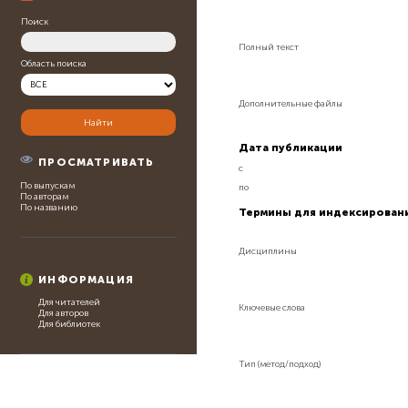
Поиск
Полный текст
Область поиска
Дополнительные файлы
Дата публикации
ПРОСМАТРИВАТЬ
с
По выпускам
по
По авторам
По названию
Термины для индексирован
Дисциплины
ИНФОРМАЦИЯ
Для читателей
Ключевые слова
Для авторов
Для библиотек
Тип (метод/подход)