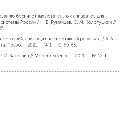
ованию беспилотных летательных аппаратов для
стемы России / Н. В. Румянцев, С. М. Колотушкин //
7.
остояний, влияющих на спортивный результат / А. А.
. Право. – 2021. – № 1. – С. 59-65.
И. Захряпин // Modern Science. – 2020. – № 12-1.