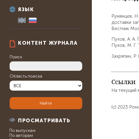
ЯЗЫК
Румянцев, Н
доставки за
Вестник Мос
Пухов, А. А.
КОНТЕНТ ЖУРНАЛА
Пухов, М. Г.
Захряпин, Р.
Поиск
Область поиска
Ссылки
На текущий 
(c) 2023 Ро
ПРОСМАТРИВАТЬ
По выпускам
По авторам