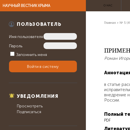
НАУЧНЫЙ ВЕСТНИК КРЫМА
О НАС
Главная
>
№ 5 (4
ПОЛЬЗОВАТЕЛЬ
Имя пользователя
Пароль
ПРИМЕН
Запомнить меня
Роман Игоре
Аннотаци
в статье ра
исправитель
внедрение н
УВЕДОМЛЕНИЯ
России.
Просмотреть
Подписаться
Полный те
PDF
Литерату