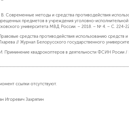
. В. Современные методы и средства противодействия использ
прещенных предметов в учреждения уголовно-исполнительной си
ковского университета МВД России. – 2018. – № 4. – С. 224-22
 Правовые средства противодействия использованию средств и с
 Тхарева // Журнал Белорусского государственного университета
 И. Приминение квадрокоптеров в деятельности ФСИН Росии / Р. 
момент ссылки отсутствуют.
ман Игоревич Захряпин