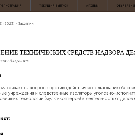
АРХИВЫ
ОБЪЯВЛЕН
РЕГИСТРАЦИЯ
ТЕКУЩИЙ ВЫПУСК
5) (2023)
>
Захряпин
ЕНИЕ ТЕХНИЧЕСКИХ СРЕДСТВ НАДЗОРА ДЕ
вич Захряпин
я
ссматриваются вопросы противодействия использованию беспил
ные учреждения и следственные изоляторы уголовно-исполнит
овейших технологий (мультикоптеров) в деятельность отдело
кст:
ра