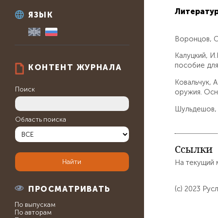
Литерату
ЯЗЫК
Воронцов, С
Калуцкий, И
пособие для 
КОНТЕНТ ЖУРНАЛА
Ковальчук, А
Поиск
оружия. Осно
Шульдешов, Л
Область поиска
Ссылки
На текущий 
ПРОСМАТРИВАТЬ
(c) 2023 Ру
По выпускам
По авторам