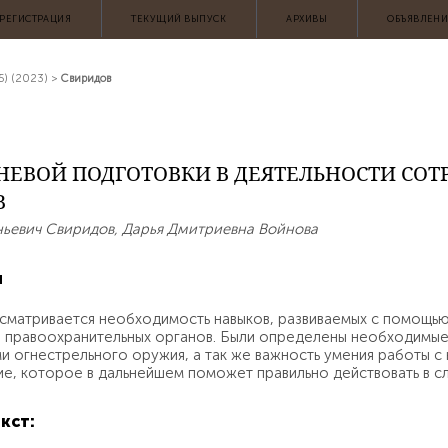
АРХИВЫ
ОБЪЯВЛЕН
РЕГИСТРАЦИЯ
ТЕКУЩИЙ ВЫПУСК
5) (2023)
>
Свиридов
ГНЕВОЙ ПОДГОТОВКИ В ДЕЯТЕЛЬНОСТИ СО
В
ньевич Свиридов, Дарья Дмитриевна Войнова
я
ссматривается необходимость навыков, развиваемых с помощь
 правоохранительных органов. Были определены необходимы
и огнестрельного оружия, а так же важность умения работы 
е, которое в дальнейшем поможет правильно действовать в сл
кст: