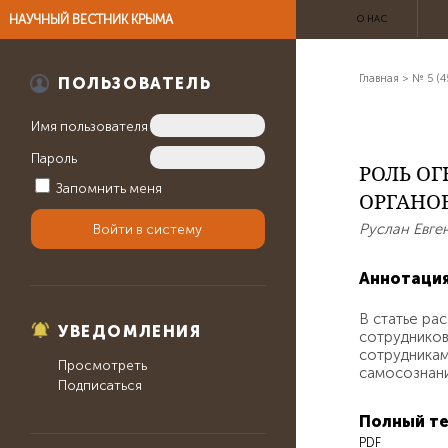
НАУЧНЫЙ ВЕСТНИК КРЫМА
О НАС
Главная
>
№ 5 (4
ПОЛЬЗОВАТЕЛЬ
Имя пользователя
Пароль
РОЛЬ О
Запомнить меня
ОРГАНО
Руслан Евге
Аннотаци
В статье ра
УВЕДОМЛЕНИЯ
сотрудников
сотрудникам
Просмотреть
самосознани
Подписаться
Полный те
PDF