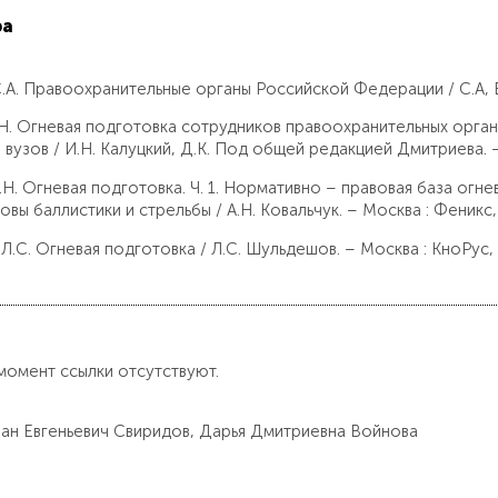
ра
.А. Правоохранительные органы Российской Федерации / С.А, Во
.Н. Огневая подготовка сотрудников правоохранительных орга
вузов / И.Н. Калуцкий, Д.К. Под общей редакцией Дмитриева. –
.Н. Огневая подготовка. Ч. 1. Нормативно – правовая база огн
вы баллистики и стрельбы / А.Н. Ковальчук. – Москва : Феникс,
.С. Огневая подготовка / Л.С. Шульдешов. – Москва : КноРус, 
момент ссылки отсутствуют.
слан Евгеньевич Свиридов, Дарья Дмитриевна Войнова